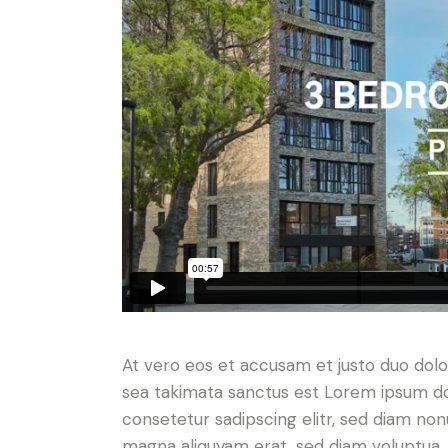
At vero eos et accusam et justo duo dolo
sea takimata sanctus est Lorem ipsum do
consetetur sadipscing elitr, sed diam no
magna aliquyam erat, sed diam voluptua. 