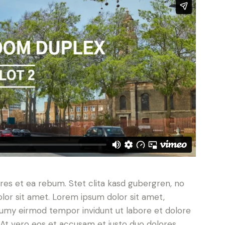
res et ea rebum. Stet clita kasd gubergren, no
lor sit amet. Lorem ipsum dolor sit amet,
numy eirmod tempor invidunt ut labore et dolore
At vero eos et accusam et justo duo dolores.