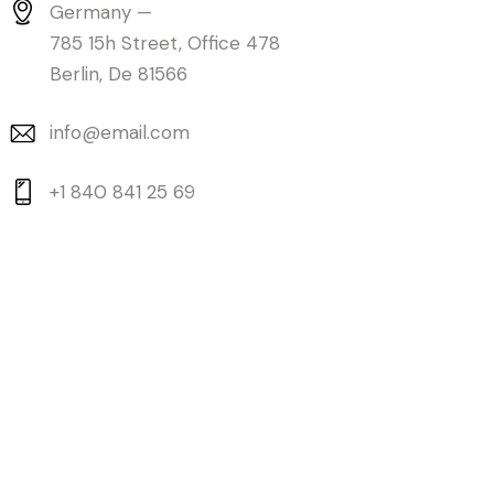
Germany —
785 15h Street, Office 478
Berlin, De 81566
info@email.com
+1 840 841 25 69