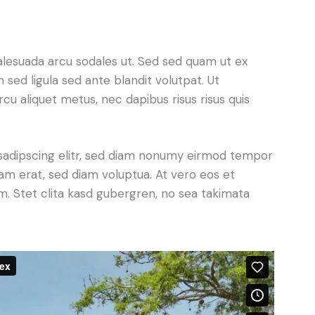
alesuada arcu sodales ut. Sed sed quam ut ex
ed ligula sed ante blandit volutpat. Ut
rcu aliquet metus, nec dapibus risus risus quis
sadipscing elitr, sed diam nonumy eirmod tempor
yam erat, sed diam voluptua. At vero eos et
. Stet clita kasd gubergren, no sea takimata