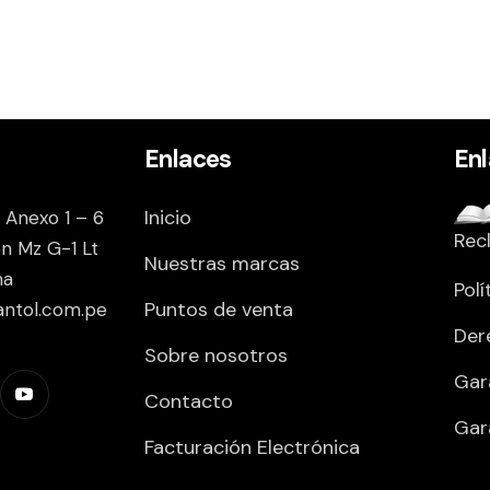
Enlaces
En
Inicio
 Anexo 1 – 6
Rec
on Mz G-1 Lt
Nuestras marcas
ma
Polí
Puntos de venta
antol.com.pe
Der
Sobre nosotros
Gar
Contacto
Gar
Facturación Electrónica