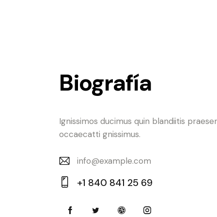
Biografía
Ignissimos ducimus quin blandiitis praese
occaecatti gnissimus.
info@example.com
E-
+1 840 841 25 69
m
Ph
ail:
on