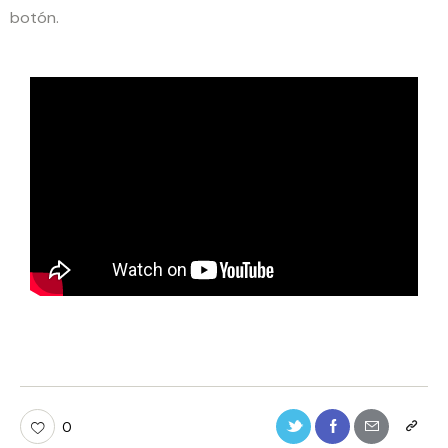
botón.
0