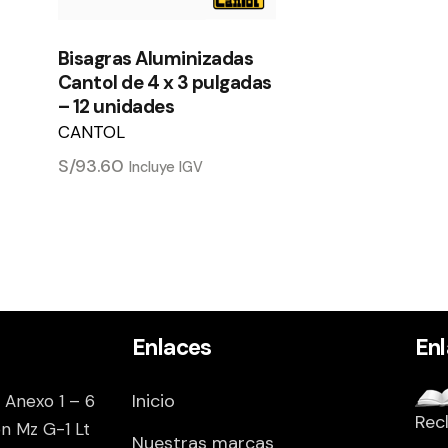
Bisagras Aluminizadas
Cantol de 4 x 3 pulgadas
– 12 unidades
CANTOL
S/
93.60
Incluye IGV
Enlaces
En
Inicio
 Anexo 1 – 6
Rec
on Mz G-1 Lt
Nuestras marcas