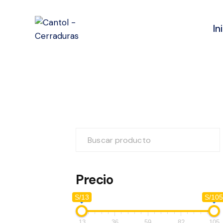
In
Precio
S/13
S/10
13
36
59
82
105