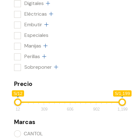
Digitales
Eléctricas
Embutir
Especiales
Manijas
Perillas
Sobreponer
Precio
S/12
S/1,199
12
309
606
902
1,199
Marcas
CANTOL