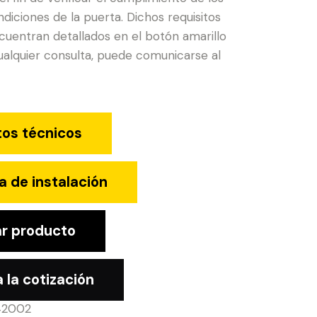
ndiciones de la puerta. Dichos requisitos
cuentran detallados en el botón amarillo
cualquier consulta, puede comunicarse al
tos técnicos
a de instalación
r producto
 la cotización
42002