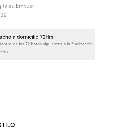
gitales
,
Embutir
539
cho a domicilio 72Hrs.
dentro de las 72 horas siguientes a la finalización
dido.
STILO