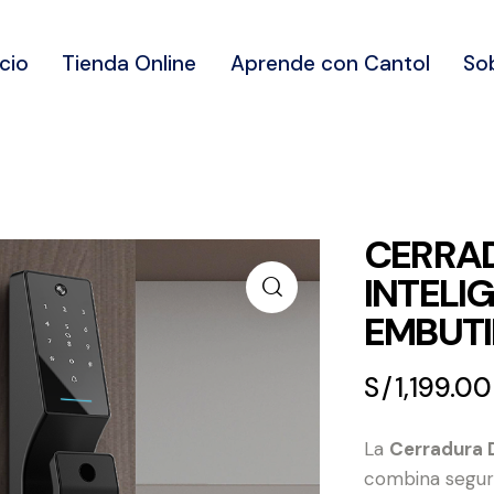
icio
Tienda Online
Aprende con Cantol
So
CERRAD
INTELI
EMBUTI
S/
1,199.00
La
Cerradura 
combina segur