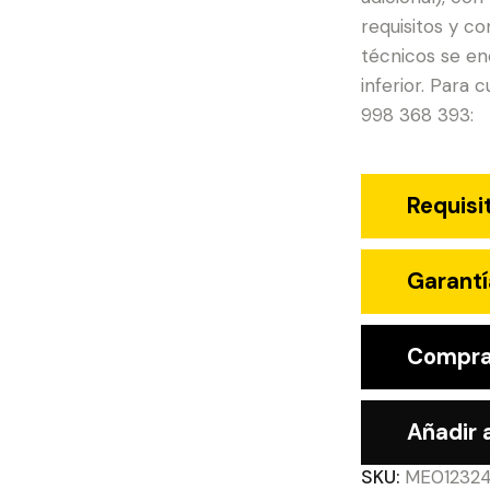
requisitos y co
técnicos se en
inferior. Para 
998 368 393:
Requisi
Garantí
Compra
Añadir a
SKU:
ME01232