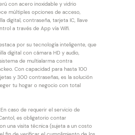
erú con acero inoxidable y vidrio
ece múltiples opciones de acceso,
a digital, contraseña, tarjeta IC, llave
trol a través de App vía Wifi
.
staca por su tecnología inteligente, que
illa digital con cámara HD y audio,
sistema de multialarma contra
ackeo
.
Con capacidad para hasta 100
rjetas y 300 contraseñas, es la solución
teger tu hogar o negocio con total
: En caso de requerir el servicio de
Cantol, es obligatorio contar
n una visita técnica (sujeta a un costo
 el fin de verificar el cumplimiento de los