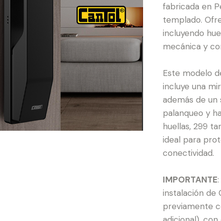
fabricada en P
templado
.
Ofr
incluyendo huell
mecánica y con
Este modelo de
incluye una mir
además de un 
palanqueo y h
huellas, 299 ta
ideal para pro
conectividad
.
IMPORTANTE
instalación de 
previamente co
adicional), con