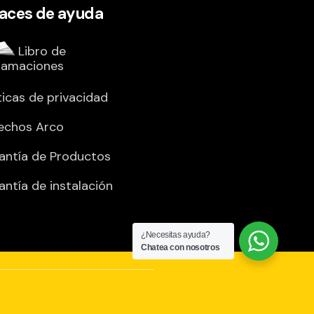
laces de ayuda
Libro de
lamaciones
ticas de privacidad
echos Arco
antía de Productos
antía de instalación
¿Necesitas ayuda?
Chatea con nosotros