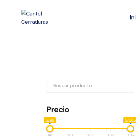
In
Precio
S/99
S/10
99
101
102
104
105