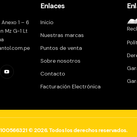
Enlaces
En
Inicio
 Anexo 1 – 6
Rec
on Mz G-1 Lt
Nuestras marcas
ma
Polí
Puntos de venta
antol.com.pe
Der
Sobre nosotros
Gar
Contacto
Gar
Facturación Electrónica
0100566321 © 2026. Todos los derechos reservados.