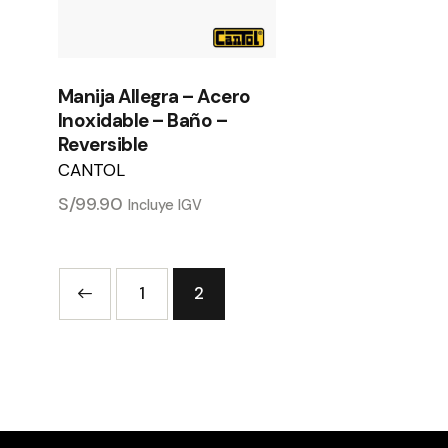
Manija Allegra – Acero
Inoxidable – Baño –
Reversible
CANTOL
S/
99.90
Incluye IGV
1
2