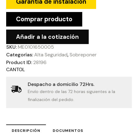
Garantía de instalación
Comprar producto
Añadir a la cotización
SKU:
ME0101650005
Categorías:
Alta Seguridad
,
Sobreponer
Product ID:
28196
CANTOL
Despacho a domicilio 72Hrs.
Envío dentro de las 72 horas siguientes a la
finalización del pedido.
DESCRIPCIÓN
DOCUMENTOS