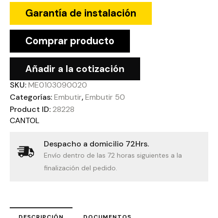
Garantía de instalación
Comprar producto
Añadir a la cotización
SKU:
ME0103090020
Categorías:
Embutir
,
Embutir 50
Product ID:
28228
CANTOL
Despacho a domicilio 72Hrs.
Envío dentro de las 72 horas siguientes a la
finalización del pedido.
DESCRIPCIÓN
DOCUMENTOS