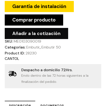
Garantía de instalación
Comprar producto
Añadir a la cotización
SKU:
ME0103090019
Categorías:
Embutir
,
Embutir 50
Product ID:
28230
CANTOL
Despacho a domicilio 72Hrs.
Envío dentro de las 72 horas siguientes a la
finalización del pedido.
DESCRIPCIÓN
DOCUMENTOS