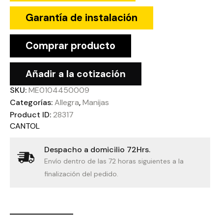
Garantía de instalación
Comprar producto
Añadir a la cotización
SKU:
ME0104450009
Categorías:
Allegra
,
Manijas
Product ID:
28317
CANTOL
Despacho a domicilio 72Hrs.
Envío dentro de las 72 horas siguientes a la
finalización del pedido.