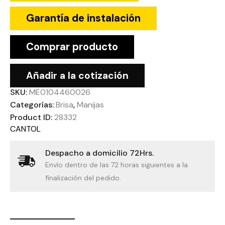
Garantía de instalación
Comprar producto
Añadir a la cotización
SKU:
ME0104460026
Categorías:
Brisa
,
Manijas
Product ID:
28332
CANTOL
Despacho a domicilio 72Hrs.
Envío dentro de las 72 horas siguientes a la
finalización del pedido.