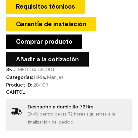
Requisitos técnicos
Garantía de instalación
Comprar producto
Añadir a la cotización
SKU:
ME0104520001
Categorías:
Hilda
,
Manijas
Product ID:
28407
CANTOL
Despacho a domicilio 72Hrs.
Envío dentro de las 72 horas siguientes a la
finalización del pedido.