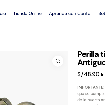
icio
Tienda Online
Aprende con Cantol
So
Perilla 
Antigu
S/
48.90
I
IMPORTANTE
que se cumplan
de la puerta an