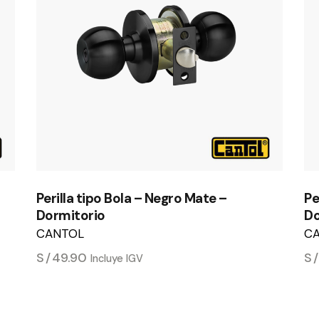
Perilla tipo Bola – Negro Mate –
Pe
Dormitorio
Do
CANTOL
C
S/
49.90
S
Incluye IGV