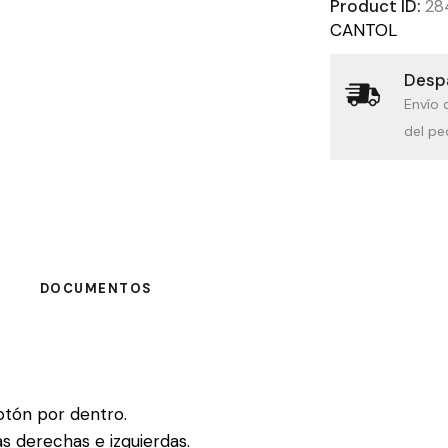
Product ID:
28
CANTOL
Despa
Envío 
del pe
DOCUMENTOS
otón por dentro.
s derechas e izquierdas.