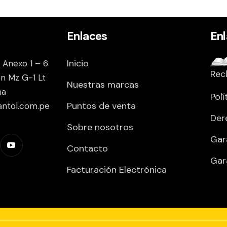
Enlaces
En
Inicio
 Anexo 1 – 6
Rec
on Mz G-1 Lt
Nuestras marcas
ma
Polí
Puntos de venta
antol.com.pe
Der
Sobre nosotros
Gar
Contacto
Gar
Facturación Electrónica