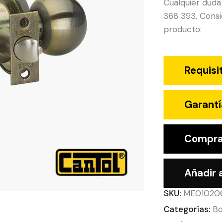
Cualquier duda
368 393. Consid
producto:
Requisi
Garantí
Compra
Añadir a
SKU:
ME01020
Categorías:
Bo