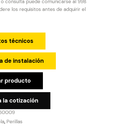
 o consulta puede comunicarse al 998
ere los requisitos antes de adquirir el
tos técnicos
a de instalación
r producto
 la cotización
60009
la
,
Perillas