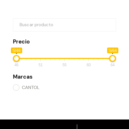
Precio
S/46
S/64
46
51
55
60
64
Marcas
CANTOL