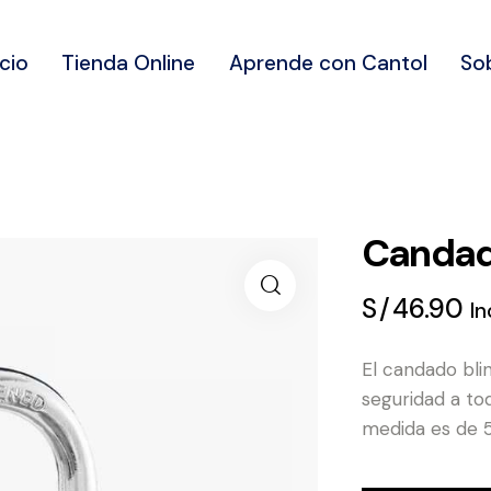
icio
Tienda Online
Aprende con Cantol
So
Candad
S/
46.90
In
El candado bli
seguridad a to
medida es de 