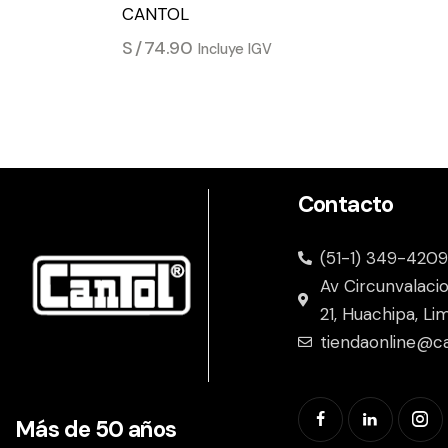
CANTOL
S/
74.90
Incluye IGV
Contacto
(51-1) 349-4209
Av Circunvalaci
21, Huachipa, Li
tiendaonline@c
Más de 50 años