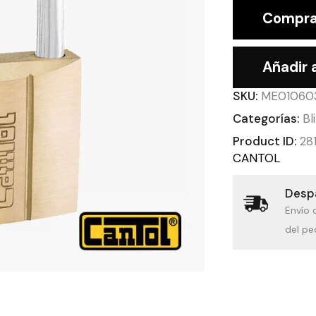
Compra
Añadir a
SKU:
ME01060
Categorías:
Bl
Product ID:
28
CANTOL
Despa
Envío 
del pe