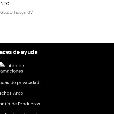
ANTOL
/
63.90
Incluye IGV
laces de ayuda
Libro de
lamaciones
ticas de privacidad
echos Arco
antía de Productos