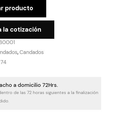
r producto
 la cotización
30001
indados
,
Candados
174
cho a domicilio 72Hrs.
dentro de las 72 horas siguientes a la finalización
dido.