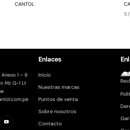
CANTOL
C
S
Enlaces
En
Inicio
 Anexo 1 – 6
Rec
on Mz G-1 Lt
Nuestras marcas
ma
Polí
Puntos de venta
antol.com.pe
Der
Sobre nosotros
Gar
Contacto