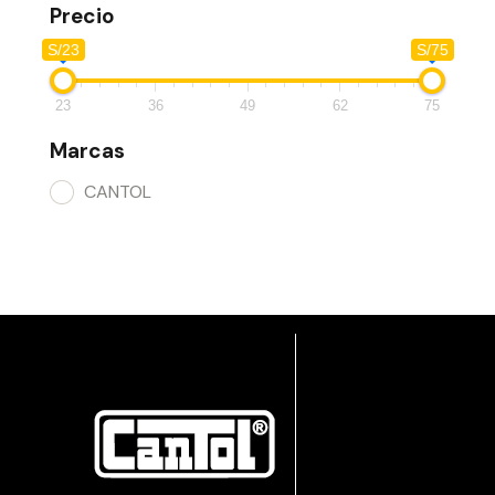
Precio
S/23
S/75
23
36
49
62
75
Marcas
CANTOL