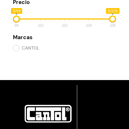
Precio
S/99
S/105
99
101
102
104
105
Marcas
CANTOL