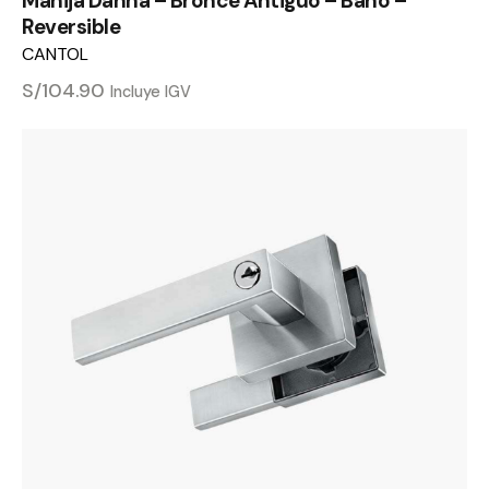
Manija Danna – Bronce Antiguo – Baño –
Reversible
CANTOL
S/
104.90
Incluye IGV