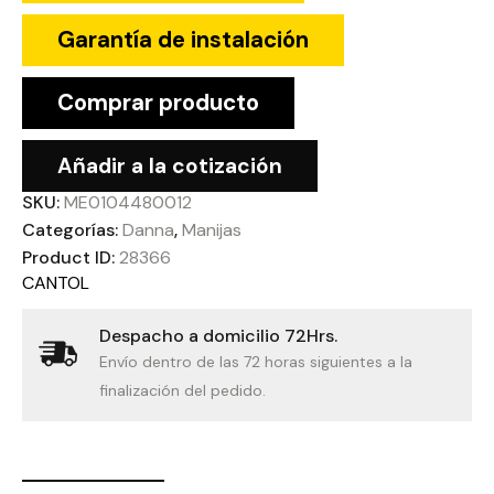
Garantía de instalación
Comprar producto
Añadir a la cotización
SKU:
ME0104480012
Categorías:
Danna
,
Manijas
Product ID:
28366
CANTOL
Despacho a domicilio 72Hrs.
Envío dentro de las 72 horas siguientes a la
finalización del pedido.