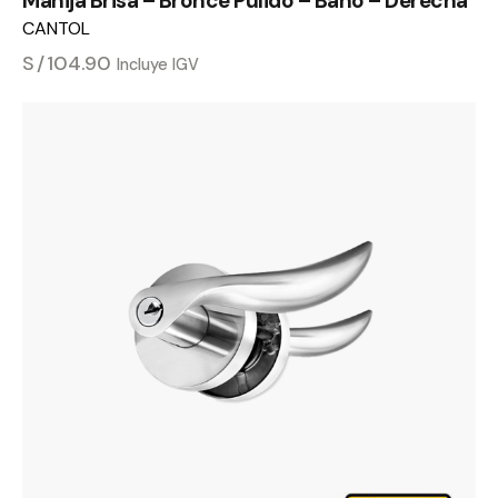
Manija Brisa – Bronce Pulido – Baño – Derecha
CANTOL
S/
104.90
Incluye IGV