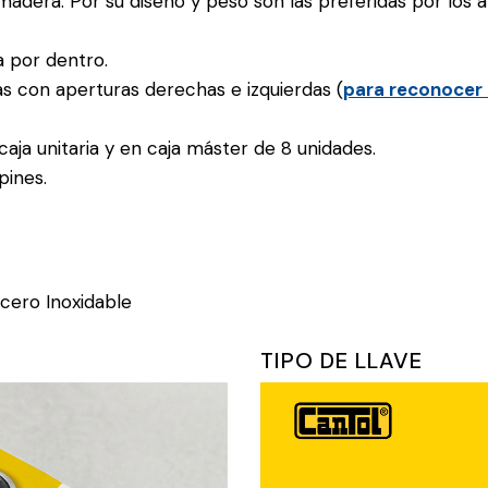
madera. Por su diseño y peso son las preferidas por los 
a por dentro.
as con aperturas derechas e izquierdas (
para reconocer 
aja unitaria y en caja máster de 8 unidades.
pines.
cero Inoxidable
TIPO DE LLAVE