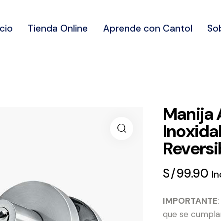
icio
Tienda Online
Aprende con Cantol
So
Manija 
Inoxida
Reversi
S/
99.90
In
IMPORTANTE
que se cumplan