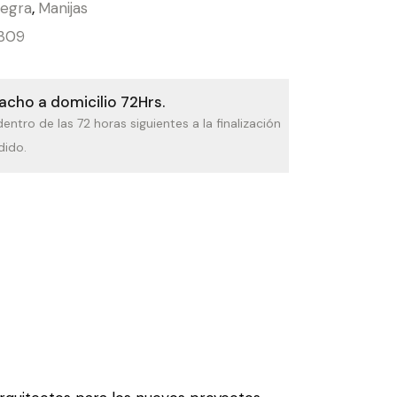
legra
,
Manijas
309
cho a domicilio 72Hrs.
dentro de las 72 horas siguientes a la finalización
dido.