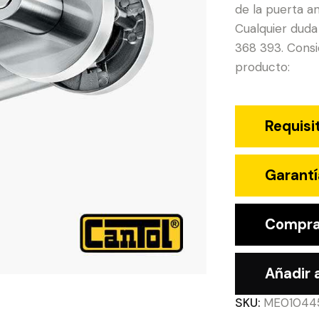
de la puerta an
Cualquier duda
368 393. Consid
producto:
Requisi
Garantí
Compra
Añadir a
SKU:
ME01044