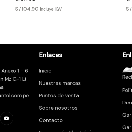
S/
104.90
S
Incluye IGV
Enlaces
En
Inicio
 Anexo 1 – 6
Rec
on Mz G-1 Lt
Nuestras marcas
ma
Polí
Puntos de venta
antol.com.pe
Der
Sobre nosotros
Gar
Contacto
Gar