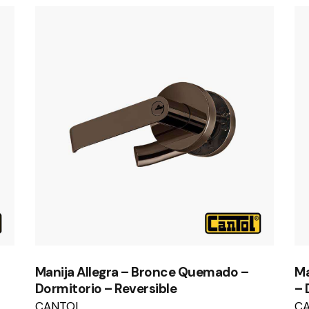
Manija Allegra – Bronce Quemado –
Ma
Dormitorio – Reversible
– 
CANTOL
C