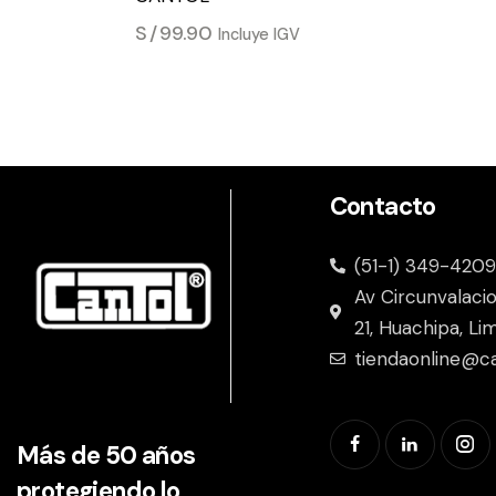
S/
99.90
Incluye IGV
Contacto
(51-1) 349-4209
Av Circunvalaci
21, Huachipa, Li
tiendaonline@c
Más de 50 años
protegiendo lo