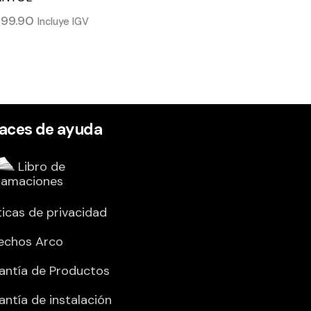
/
99.90
Incluye IGV
laces de ayuda
Libro de
lamaciones
ticas de privacidad
echos Arco
antía de Productos
antía de instalación