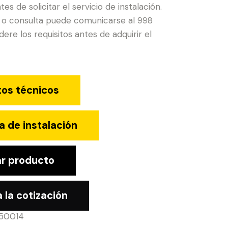
tes de solicitar el servicio de instalación.
 o consulta puede comunicarse al 998
ere los requisitos antes de adquirir el
tos técnicos
a de instalación
r producto
 la cotización
50014