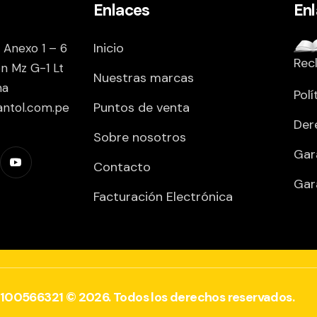
Enlaces
En
Inicio
 Anexo 1 – 6
Rec
on Mz G-1 Lt
Nuestras marcas
ma
Polí
Puntos de venta
antol.com.pe
Der
Sobre nosotros
Gar
Contacto
Gar
Facturación Electrónica
0100566321 © 2026. Todos los derechos reservados.