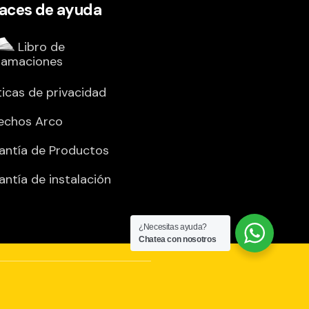
laces de ayuda
Libro de
lamaciones
ticas de privacidad
echos Arco
antía de Productos
antía de instalación
¿Necesitas ayuda?
Chatea con nosotros