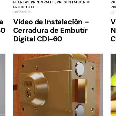
PUERTAS PRINCIPALES
,
PRESENTACIÓN DE
PU
PRODUCTO
PR
13/05/2026
13
a
Video de Instalación –
V
60
Cerradura de Embutir
N
Digital CDI-60
C